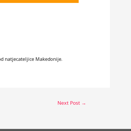
od natjecateljice Makedonije.
Next Post
→