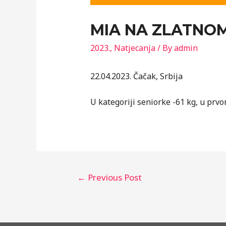
MIA NA ZLATNOM
2023.
,
Natjecanja
/ By
admin
22.04.2023. Čačak, Srbija
U kategoriji seniorke -61 kg, u prv
Post
←
Previous Post
navigation