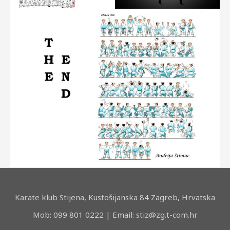
Karate klub Stijena, Kustošijanska 84 Zagreb, Hrvatska
Mob: 099 801 0222 | Email: stiz@zg.t-com.hr