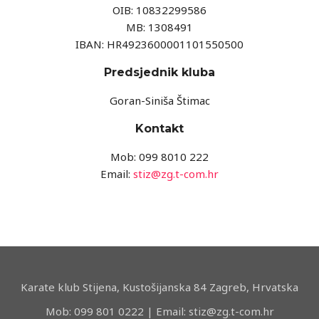
OIB: 10832299586
MB: 1308491
IBAN: HR4923600001101550500
Predsjednik kluba
Goran-Siniša Štimac
Kontakt
Mob: 099 8010 222
Email:
stiz@zg.t-com.hr
Karate klub Stijena, Kustošijanska 84 Zagreb, Hrvatska
Mob: 099 801 0222 | Email: stiz@zg.t-com.hr