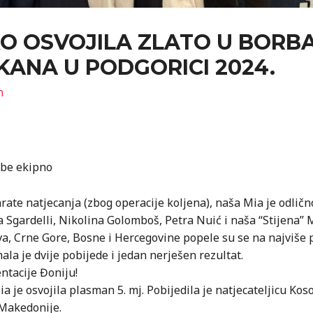
O OSVOJILA ZLATO U BORB
ANA U PODGORICI 2024.
n
rbe ekipno
ate natjecanja (zbog operacije koljena), naša Mia je odličn
 Sgardelli, Nikolina Golomboš, Petra Nuić i naša “Stijena” M
a, Crne Gore, Bosne i Hercegovine popele su se na najviše p
ala je dvije pobijede i jedan nerješen rezultat.
ntacije Đoniju!
ia je osvojila plasman 5. mj. Pobijedila je natjecateljicu Ko
 Makedonije.