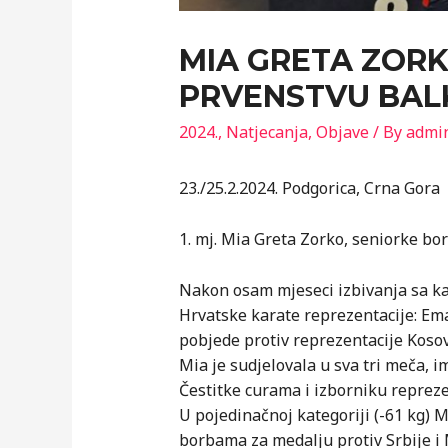
MIA GRETA ZORK
PRVENSTVU BALK
2024.
,
Natjecanja
,
Objave
/ By
admi
23./25.2.2024. Podgorica, Crna Gora
1. mj. Mia Greta Zorko, seniorke bo
Nakon osam mjeseci izbivanja sa kar
Hrvatske karate reprezentacije: Ema
pobjede protiv reprezentacije Kosov
Mia je sudjelovala u sva tri meča, im
Čestitke curama i izborniku repreze
U pojedinačnoj kategoriji (-61 kg) M
borbama za medalju protiv Srbije i