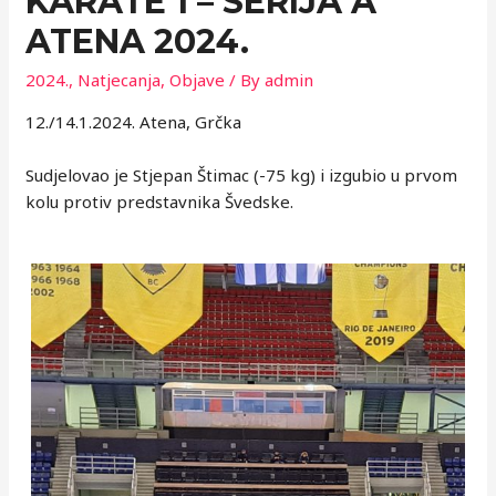
KARATE 1 – SERIJA A
ATENA 2024.
2024.
,
Natjecanja
,
Objave
/ By
admin
12./14.1.2024. Atena, Grčka
Sudjelovao je Stjepan Štimac (-75 kg) i izgubio u prvom
kolu protiv predstavnika Švedske.