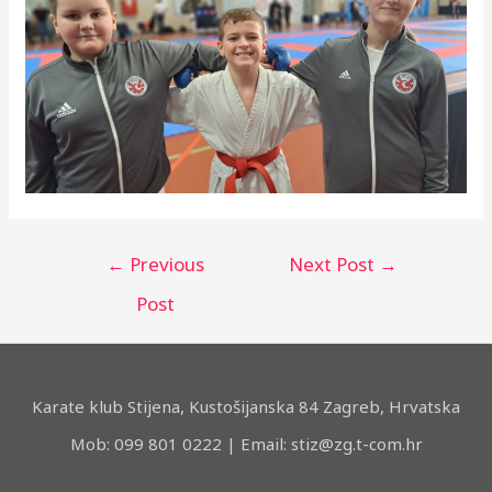
Post
←
Previous
Next Post
→
navigation
Post
Karate klub Stijena, Kustošijanska 84 Zagreb, Hrvatska
Mob: 099 801 0222 | Email: stiz@zg.t-com.hr