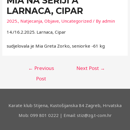
MIA NA SERIJI A
LARNACA, CIPAR
2025.
,
Natjecanja
,
Objave
,
Uncategorized
/ By
admin
14./16.2.2025. Larnaca, Cipar
sudjelovala je Mia Greta Zorko, seniorke -61 kg
Post
←
Previous
Next Post
→
navigation
Post
Karate klub Stijena, Kustošijanska 84 Zagreb, Hrvatska
Mob: 099 801 0222 | Email: stiz@zg.t-com.hr