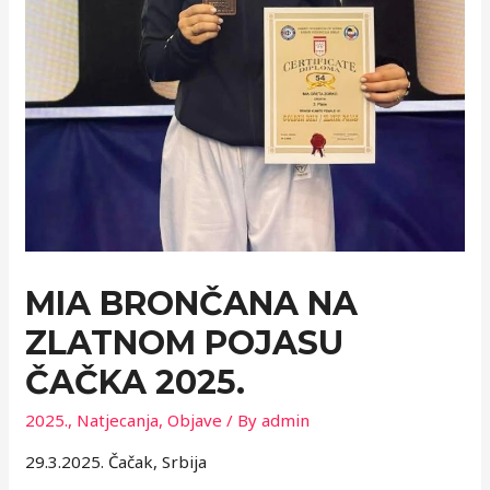
MIA BRONČANA NA
ZLATNOM POJASU
ČAČKA 2025.
2025.
,
Natjecanja
,
Objave
/ By
admin
29.3.2025. Čačak, Srbija