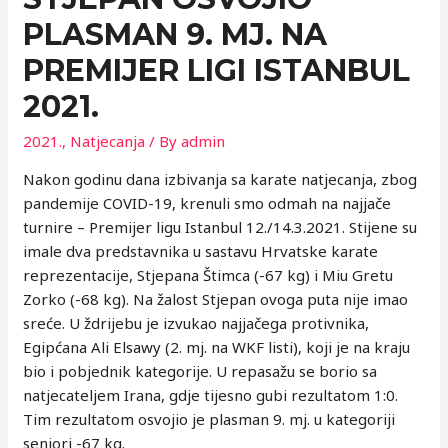
PLASMAN 9. MJ. NA
PREMIJER LIGI ISTANBUL
2021.
2021.
,
Natjecanja
/ By
admin
Nakon godinu dana izbivanja sa karate natjecanja, zbog
pandemije COVID-19, krenuli smo odmah na najjače
turnire – Premijer ligu Istanbul 12./14.3.2021. Stijene su
imale dva predstavnika u sastavu Hrvatske karate
reprezentacije, Stjepana Štimca (-67 kg) i Miu Gretu
Zorko (-68 kg). Na žalost Stjepan ovoga puta nije imao
sreće. U ždrijebu je izvukao najjačega protivnika,
Egipćana Ali Elsawy (2. mj. na WKF listi), koji je na kraju
bio i pobjednik kategorije. U repasažu se borio sa
natjecateljem Irana, gdje tijesno gubi rezultatom 1:0.
Tim rezultatom osvojio je plasman 9. mj. u kategoriji
seniori -67 kg.