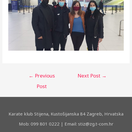
Post
←
Previous
Next Post
→
navigation
Post
Karate klub Stijena, Kustošijanska 84 Zagreb, Hrvatska
Mob: 099 801 0222 | Email: stiz@zg.t-com.hr