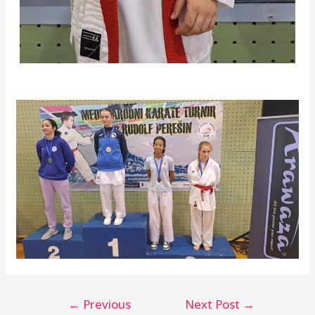
Post
←
Previous
Next Post
→
navigation