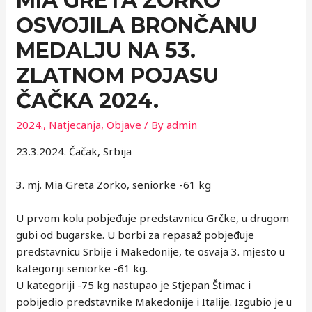
MIA GRETA ZORKO
OSVOJILA BRONČANU
MEDALJU NA 53.
ZLATNOM POJASU
ČAČKA 2024.
2024.
,
Natjecanja
,
Objave
/ By
admin
23.3.2024. Čačak, Srbija
3. mj. Mia Greta Zorko, seniorke -61 kg
U prvom kolu pobjeđuje predstavnicu Grčke, u drugom
gubi od bugarske. U borbi za repasaž pobjeđuje
predstavnicu Srbije i Makedonije, te osvaja 3. mjesto u
kategoriji seniorke -61 kg.
U kategoriji -75 kg nastupao je Stjepan Štimac i
pobijedio predstavnike Makedonije i Italije. Izgubio je u